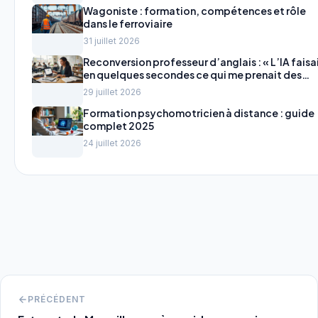
Wagoniste : formation, compétences et rôle
dans le ferroviaire
31 juillet 2026
Reconversion professeur d’anglais : « L’IA faisa
en quelques secondes ce qui me prenait des
heures » le nouveau métier de Mathilde, ancien
29 juillet 2026
traductrice
Formation psychomotricien à distance : guide
complet 2025
24 juillet 2026
PRÉCÉDENT