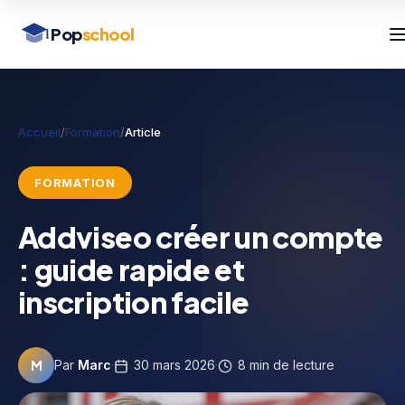
Pop
school
Accueil
/
Formation
/
Article
FORMATION
Addviseo créer un compte
: guide rapide et
inscription facile
M
Par
Marc
·
30 mars 2026
·
8 min de lecture