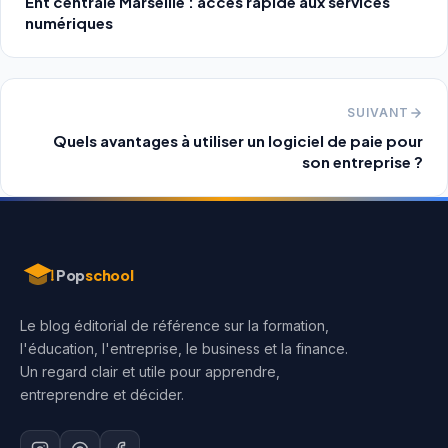
Ent centrale Marseille : accès rapide aux services
numériques
SUIVANT
Quels avantages à utiliser un logiciel de paie pour
son entreprise ?
Aller
au
contenu
Pop
school
Le blog éditorial de référence sur la formation,
l'éducation, l'entreprise, le business et la finance.
Un regard clair et utile pour apprendre,
entreprendre et décider.