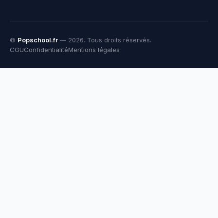
©
Popschool.fr
—
2026
. Tous droits réservés.
CGU
Confidentialité
Mentions légales