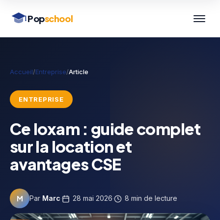
Pop
school
Accueil
/
Entreprise
/
Article
ENTREPRISE
Ce loxam : guide complet
sur la location et
avantages CSE
M
Par
Marc
·
28 mai 2026
·
8 min de lecture