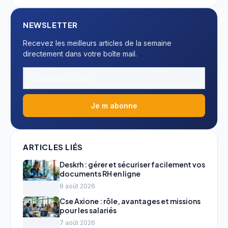
NEWSLETTER
Recevez les meilleurs articles de la semaine
directement dans votre boîte mail.
Je m abonne
ARTICLES LIÉS
Deskrh : gérer et sécuriser facilement vos
documents RH en ligne
8 août 2026
Cse Axione : rôle, avantages et missions
pour les salariés
7 août 2026