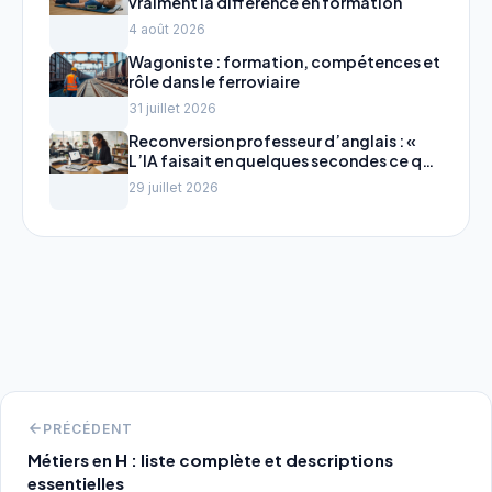
vraiment la différence en formation
4 août 2026
Wagoniste : formation, compétences et
rôle dans le ferroviaire
31 juillet 2026
Reconversion professeur d’anglais : «
L’IA faisait en quelques secondes ce qui
me prenait des heures » le nouveau
29 juillet 2026
métier de Mathilde, ancienne
traductrice
PRÉCÉDENT
Métiers en H : liste complète et descriptions
essentielles