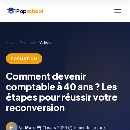
Pop
school
Accueil
/
Formation
/
Article
FORMATION
Comment devenir
comptable à 40 ans ? Les
étapes pour réussir votre
reconversion
M
Par
Marc
·
11 mars 2026
·
5 min de lecture